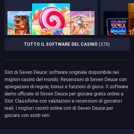
TUTTO IL SOFTWARE DEL CASINÒ
(370)
Slot di Seven Deuce: software originale disponibile nei
migliori casinò del mondo. Recensioni di Seven Deuce con
spiegazioni di regole, bonus e funzioni di gioco. Il software
demo ufficiale di Seven Deuce per giocare gratis online a
Slot. Classifiche con valutazioni e recensioni di giocatori
reali. I migliori casinò online con di Seven Deuce per
giocare con soldi veri.