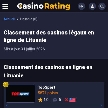
FR
Accueil
Lituanie (8)
Classement des casinos légaux en
ligne de Lituanie
Mis à jour 31 juillet 2026
Classement des casinos en ligne en
Lituanie
TopSport
5871 points
1.0
5