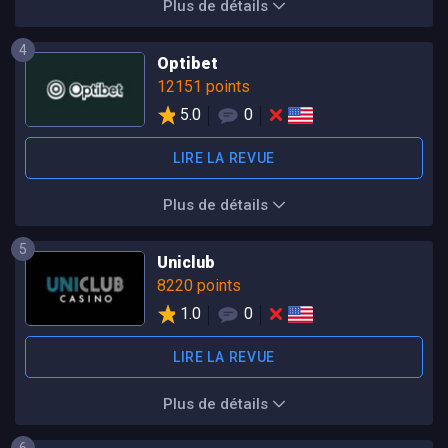
Plus de détails
4
Optibet
12151 points
5.0
0
LIRE LA REVUE
Plus de détails
5
Uniclub
8220 points
1.0
0
LIRE LA REVUE
Plus de détails