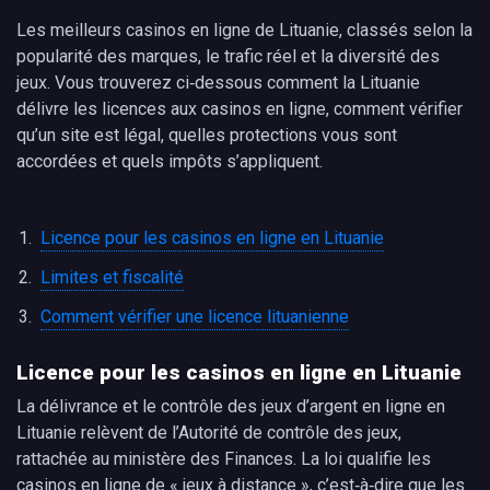
Les meilleurs casinos en ligne de Lituanie, classés selon la
popularité des marques, le trafic réel et la diversité des
jeux. Vous trouverez ci‑dessous comment la Lituanie
délivre les licences aux casinos en ligne, comment vérifier
qu’un site est légal, quelles protections vous sont
accordées et quels impôts s’appliquent.
Licence pour les casinos en ligne en Lituanie
Limites et fiscalité
Comment vérifier une licence lituanienne
Licence pour les casinos en ligne en Lituanie
La délivrance et le contrôle des jeux d’argent en ligne en
Lituanie relèvent de l’Autorité de contrôle des jeux,
rattachée au ministère des Finances. La loi qualifie les
casinos en ligne de « jeux à distance », c’est‑à‑dire que les