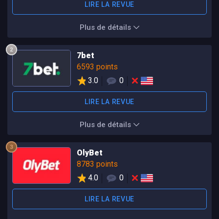
LIRE LA REVUE
Plus de détails
7bet
6593 points
3.0
0
LIRE LA REVUE
Plus de détails
OlyBet
8783 points
4.0
0
LIRE LA REVUE