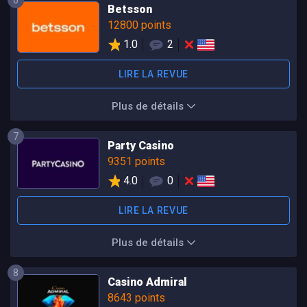
6
Betsson
12800 points
1.0
2
LIRE LA REVUE
Plus de détails
7
Party Casino
9351 points
4.0
0
LIRE LA REVUE
Plus de détails
8
Casino Admiral
8643 points