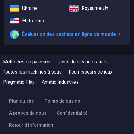
Ukraine
Royaume-Uni
États-Unis
Évaluation des casinos en ligne du monde
Méthodes de paiement
Jeux de casino gratuits
Toutes les machines à sous
Fournisseurs de jeux
Pragmatic Play
Amatic Industries
Plan du site
Points de casino
À propos de nous
Confidentialité
Retour d'information