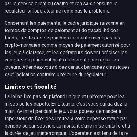
par le service client du casino et l’on saisit ensuite le
régulateur si l’opérateur ne règle pas le problème.
Concernant les paiements, le cadre juridique raisonne en
termes de comptes de paiement et de traçabilité des
fonds. Les textes disponibles ne mentionnent pas les
crypto‑monnaies comme moyen de paiement autorisé pour
les jeux à distance, et les opérateurs doivent préciser les
comptes de paiement qu’ils utiliseront pour régler les
joueurs. Attendez‑vous à des canaux bancaires classiques,
sauf indication contraire ultérieure du régulateur.
Limites et fiscalité
La loi ne fixe pas de plafond unique et uniforme pour les
mises ou les dépôts. En Lituanie, c’est vous qui gardez la
main. Avant et pendant le jeu, vous pouvez demander à
l’opérateur de fixer des limites à votre dépense totale par
période ou par session, au montant d’une mise unitaire et à
la durée de jeu ininterrompue. L’opérateur est tenu de faire