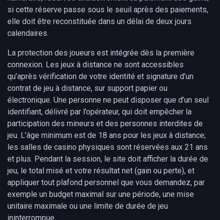
si cette réserve passe sous le seuil après des paiements,
elle doit être reconstituée dans un délai de deux jours
calendaires.
La protection des joueurs est intégrée dès la première
connexion. Les jeux à distance ne sont accessibles
qu’après vérification de votre identité et signature d’un
contrat de jeu à distance, sur support papier ou
électronique. Une personne ne peut disposer que d’un seul
identifiant, délivré par l’opérateur, qui doit empêcher la
participation des mineurs et des personnes interdites de
jeu. L’âge minimum est de 18 ans pour les jeux à distance;
les salles de casino physiques sont réservées aux 21 ans
et plus. Pendant la session, le site doit afficher la durée de
jeu, le total misé et votre résultat net (gain ou perte), et
appliquer tout plafond personnel que vous demandez, par
exemple un budget maximal sur une période, une mise
unitaire maximale ou une limite de durée de jeu
ininterrompue.