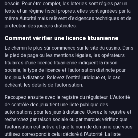
besoin. Pour être complet, les loteries sont régies par un
texte et un régime fiscal propres; elles sont agréées par la
même Autorité mais relèvent d’exigences techniques et de
protection des joueurs distinctes.
Comment vérifier une licence lituanienne
Le chemin le plus sûr commence sur le site du casino. Dans
le pied de page ou les mentions légales, les opérateurs
titulaires d’une licence lituanienne indiquent la raison
sociale, le type de licence et l’autorisation distincte pour
les jeux à distance. Relevez l’entité juridique et, le cas
échéant, les détails de l’autorisation.
Recoupez ensuite avec le registre du régulateur. L’Autorité
de contrôle des jeux tient une liste publique des
autorisations pour les jeux à distance. Ouvrez le registre et
recherchez par raison sociale ou par marque; vérifiez que
l’autorisation est active et que le nom de domaine que vous
utilisez correspond à celui déclaré à l’Autorité. La liste