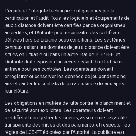
L’équité et l’intégrité technique sont garanties par la
certification et l’audit. Tous les logiciels et équipements de
jeux à distance doivent être certifiés par des organismes
accrédités, et l’Autorité peut reconnaître des certificats
délivrés hors de Lituanie sous conditions. Les systèmes
centraux traitant les données de jeu à distance doivent être
situés en Lituanie ou dans un autre État de l’UE/EEE, et
l’Autorité doit disposer d’un accès distant direct et sans
entrave pour ses contrôles. Les opérateurs doivent
enregistrer et conserver les données de jeu pendant cinq
ans et garder les contrats de jeu à distance dix ans après
leur clôture.
Les obligations en matière de lutte contre le blanchiment et
de sécurité sont explicites. Les opérateurs doivent
identifier et enregistrer les joueurs, assurer une traçabilité
transparente des mises et des paiements, et respecter les
règles de LCB‑FT édictées par l’Autorité. La publicité est