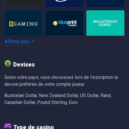
Afficher plus
Devises
Selon votre pays, vous choisissez lors de l’inscription la
devise préférée de votre compte joueur :
Australian Dollar, New Zealand Dollar, US Dollar, Rand,
Canadian Dollar, Pound Sterling, Euro
Type de casino