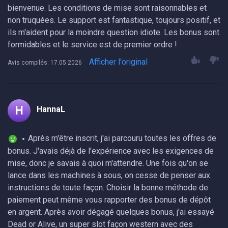
bienvenue. Les conditions de mise sont raisonnables et
non truquées. Le support est fantastique, toujours positif, et
ils m'aident pour la moindre question idiote. Les bonus sont
formidables et le service est de premier ordre !
Afficher l'original
Avis compilés: 17.05.2026
H
HannaL
Après m'être inscrit, j'ai parcouru toutes les offres de
bonus. J'avais déjà de l'expérience avec les exigences de
mise, donc je savais à quoi m'attendre. Une fois qu'on se
lance dans les machines à sous, on cesse de penser aux
instructions de toute façon. Choisir la bonne méthode de
paiement peut même vous rapporter des bonus de dépôt
en argent. Après avoir dégagé quelques bonus, j'ai essayé
Dead or Alive, un super slot façon western avec des