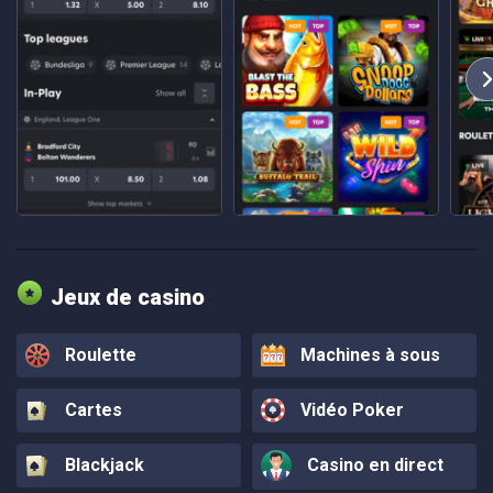
Jeux de casino
Roulette
Machines à sous
Cartes
Vidéo Poker
Blackjack
Casino en direct