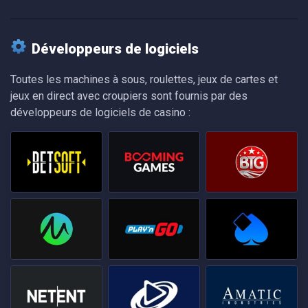
Développeurs de logiciels
Toutes les machines à sous, roulettes, jeux de cartes et
jeux en direct avec croupiers sont fournis par des
développeurs de logiciels de casino :