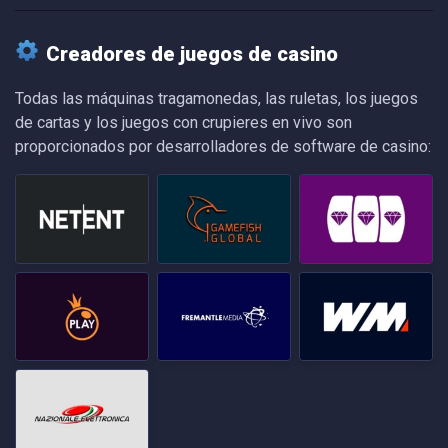
Creadores de juegos de casino
Todas las máquinas tragamonedas, las ruletas, los juegos
de cartas y los juegos con crupieres en vivo son
proporcionados por desarrolladores de software de casino: