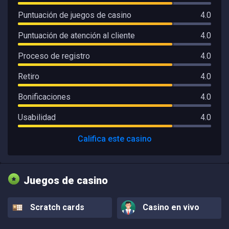
Puntuación de juegos de casino
4.0
Puntuación de atención al cliente
4.0
Proceso de registro
4.0
Retiro
4.0
Bonificaciones
4.0
Usabilidad
4.0
Califica este casino
Juegos de casino
Scratch cards
Casino en vivo