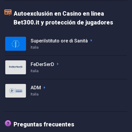
Autoexclusión en Casino en línea
Bet300.it y protección de jugadores
SuperiIstituto ore di Sanità
Italia
FeDerSerD
Italia
ADM
Italia
Preguntas frecuentes