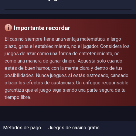
Importante recordar
El casino siempre tiene una ventaja matemática: a largo
plazo, gana el establecimiento, no el jugador. Considera los
juegos de azar como una forma de entretenimiento, no
como una manera de ganar dinero. Apuesta solo cuando
estés de buen humor, con la mente clara y dentro de tus
posibilidades. Nunca juegues si estás estresado, cansado
o bajo los efectos de sustancias. Un enfoque responsable
garantiza que el juego siga siendo una parte segura de tu
tiempo libre.
Métodos de pago
Juegos de casino gratis