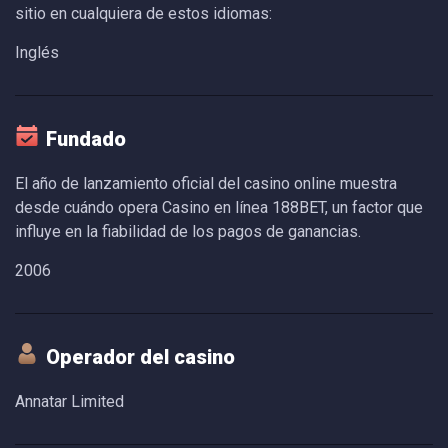
sitio en cualquiera de estos idiomas:
Inglés
Fundado
El año de lanzamiento oficial del casino online muestra
desde cuándo opera Casino en línea 188BET, un factor que
influye en la fiabilidad de los pagos de ganancias.
2006
Operador del casino
Annatar Limited