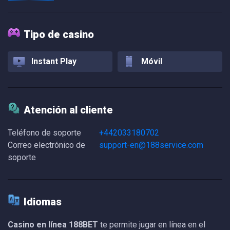
Tipo de casino
Instant Play
Móvil
Atención al cliente
Teléfono de soporte
+442033180702
Correo electrónico de
support-en@188service.com
soporte
Idiomas
Casino en línea 188BET
te permite jugar en línea en el