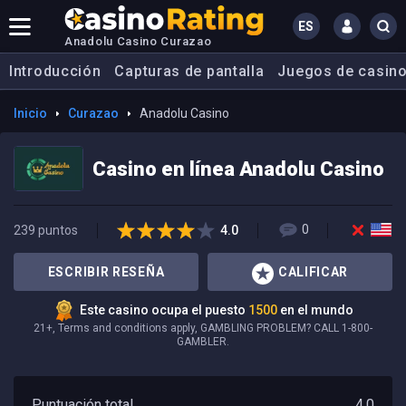
ES
Anadolu Casino Curazao
Introducción
Capturas de pantalla
Juegos de casin
Inicio
Curazao
Anadolu Casino
Casino en línea Anadolu Casino
0
4.0
239 puntos
ESCRIBIR RESEÑA
CALIFICAR
Este casino ocupa el puesto
1500
en el mundo
21+, Terms and conditions apply, GAMBLING PROBLEM? CALL 1-800-
GAMBLER.
Puntuación total
4.0