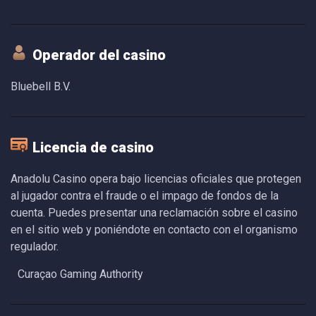
Operador del casino
Bluebell B.V.
Licencia de casino
Anadolu Casino opera bajo licencias oficiales que protegen
al jugador contra el fraude o el impago de fondos de la
cuenta. Puedes presentar una reclamación sobre el casino
en el sitio web y poniéndote en contacto con el organismo
regulador.
Curaçao Gaming Authority