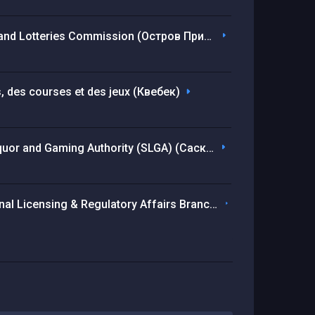
Prince Edward Island Lotteries Commission (Остров Принца Эдуарда)
, des courses et des jeux (Квебек)
Saskatchewan Liquor and Gaming Authority (SLGA) (Саскачеван)
Officer Professional Licensing & Regulatory Affairs Branch of the Department of Community Services (Юкон)