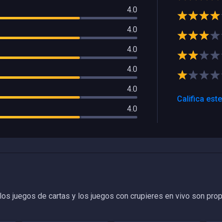
4.0
4.0
4.0
4.0
4.0
Califica est
4.0
los juegos de cartas y los juegos con crupieres en vivo son pr