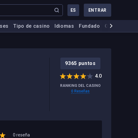
ES
ENTRAR
íses
Tipo de casino
Idiomas
Fundado
Operador del
9365 puntos
4.0
RANKING DEL CASINO
0 Reseñas
0 reseña