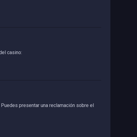
del casino:
a. Puedes presentar una reclamación sobre el