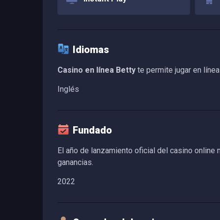
Idiomas
Casino en línea Betty
te permite jugar en línea
Inglés
Fundado
El año de lanzamiento oficial del casino online
ganancias.
2022