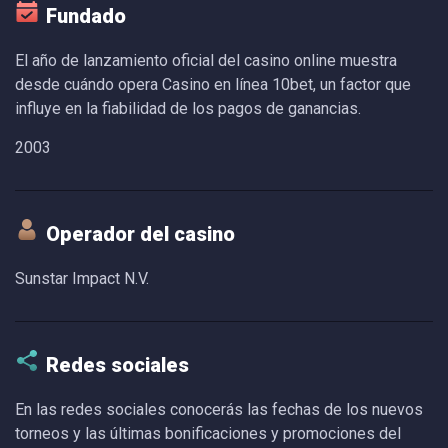
Fundado
El año de lanzamiento oficial del casino online muestra
desde cuándo opera Casino en línea 10bet, un factor que
influye en la fiabilidad de los pagos de ganancias.
2003
Operador del casino
Sunstar Impact N.V.
Redes sociales
En las redes sociales conocerás las fechas de los nuevos
torneos y las últimas bonificaciones y promociones del