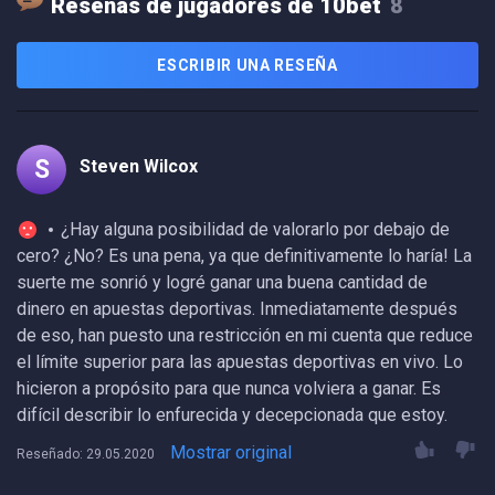
Reseñas de jugadores de 10bet
8
ESCRIBIR UNA RESEÑA
S
Steven Wilcox
¿Hay alguna posibilidad de valorarlo por debajo de
cero? ¿No? Es una pena, ya que definitivamente lo haría! La
suerte me sonrió y logré ganar una buena cantidad de
dinero en apuestas deportivas. Inmediatamente después
de eso, han puesto una restricción en mi cuenta que reduce
el límite superior para las apuestas deportivas en vivo. Lo
hicieron a propósito para que nunca volviera a ganar. Es
difícil describir lo enfurecida y decepcionada que estoy.
Mostrar original
Reseñado: 29.05.2020