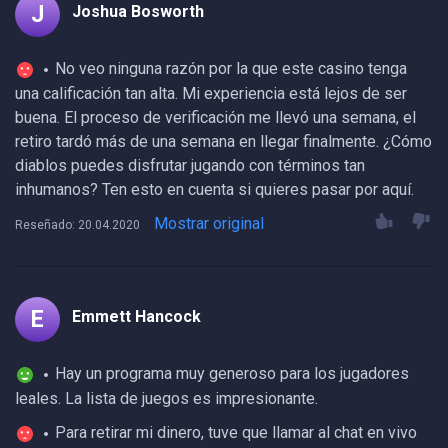
J
Joshua Bosworth
No veo ninguna razón por la que este casino tenga
una calificación tan alta. Mi experiencia está lejos de ser
buena. El proceso de verificación me llevó una semana, el
retiro tardó más de una semana en llegar finalmente. ¿Cómo
diablos puedes disfrutar jugando con términos tan
inhumanos? Ten esto en cuenta si quieres pasar por aquí.
Mostrar original
Reseñado: 20.04.2020
E
Emmett Hancock
Hay un programa muy generoso para los jugadores
leales. La lista de juegos es impresionante.
Para retirar mi dinero, tuve que llamar al chat en vivo