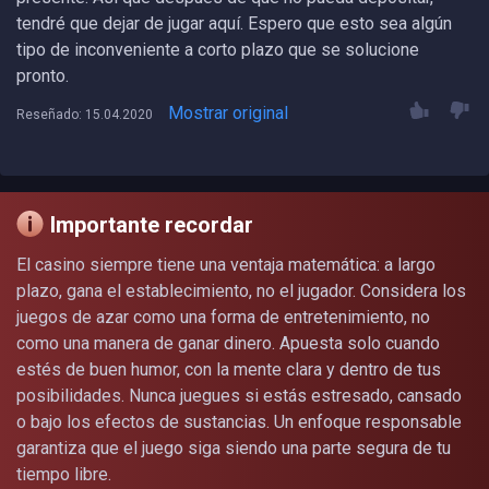
tendré que dejar de jugar aquí. Espero que esto sea algún
tipo de inconveniente a corto plazo que se solucione
pronto.
Mostrar original
Reseñado: 15.04.2020
Importante recordar
El casino siempre tiene una ventaja matemática: a largo
plazo, gana el establecimiento, no el jugador. Considera los
juegos de azar como una forma de entretenimiento, no
como una manera de ganar dinero. Apuesta solo cuando
estés de buen humor, con la mente clara y dentro de tus
posibilidades. Nunca juegues si estás estresado, cansado
o bajo los efectos de sustancias. Un enfoque responsable
garantiza que el juego siga siendo una parte segura de tu
tiempo libre.