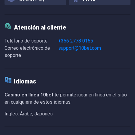
Atención al cliente
Teléfono de soporte
+356 2778 0155
Correo electrónico de
support@10bet.com
soporte
Idiomas
Casino en línea 10bet
te permite jugar en línea en el sitio
en cualquiera de estos idiomas:
Inglés, Árabe, Japonés