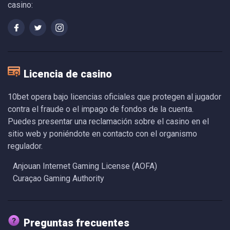
casino:
Licencia de casino
10bet opera bajo licencias oficiales que protegen al jugador
contra el fraude o el impago de fondos de la cuenta.
Puedes presentar una reclamación sobre el casino en el
sitio web y poniéndote en contacto con el organismo
regulador.
Anjouan Internet Gaming License (AOFA)
Curaçao Gaming Authority
Preguntas frecuentes