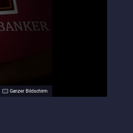
Ganzer Bildschirm