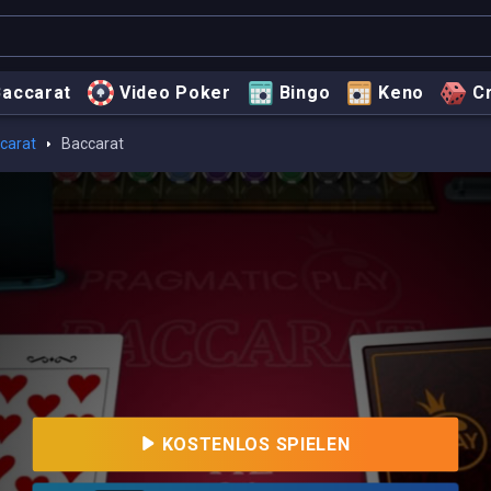
Baccarat
Video Poker
Bingo
Keno
C
carat
Baccarat
KOSTENLOS SPIELEN