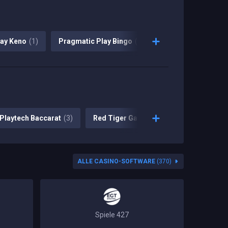
lay Keno
(1)
Pragmatic Play Bingo
(1)
Pragmatic Play Ro
Playtech Baccarat
(3)
Red Tiger Gaming Baccarat
(1)
iS
ALLE CASINO-SOFTWARE
(370)
Spiele 427