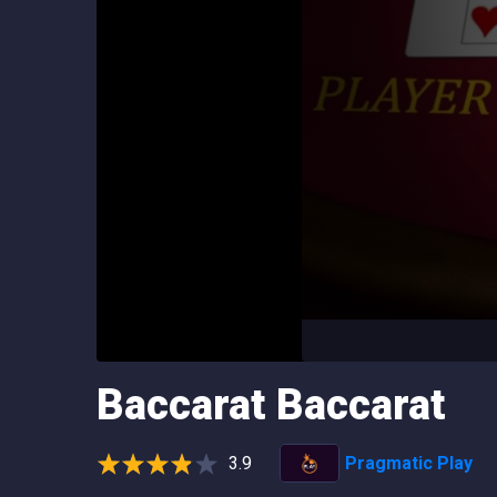
Baccarat Baccarat
3.9
Pragmatic Play