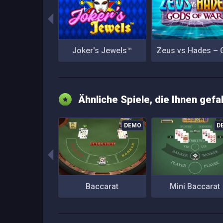
Joker's Jewels™
Ähnliche Spiele, die Ihnen gefa
Baccarat
Mini Baccarat