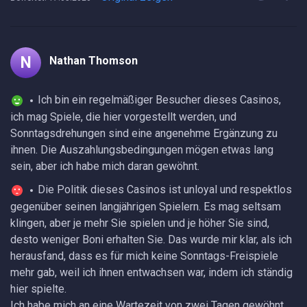
N
Nathan Thomson
Ich bin ein regelmäßiger Besucher dieses Casinos,
ich mag Spiele, die hier vorgestellt werden, und
Sonntagsdrehungen sind eine angenehme Ergänzung zu
ihnen. Die Auszahlungsbedingungen mögen etwas lang
sein, aber ich habe mich daran gewöhnt.
Die Politik dieses Casinos ist unloyal und respektlos
gegenüber seinen langjährigen Spielern. Es mag seltsam
klingen, aber je mehr Sie spielen und je höher Sie sind,
desto weniger Boni erhalten Sie. Das wurde mir klar, als ich
herausfand, dass es für mich keine Sonntags-Freispiele
mehr gab, weil ich ihnen entwachsen war, indem ich ständig
hier spielte.
Ich habe mich an eine Wartezeit von zwei Tagen gewöhnt,