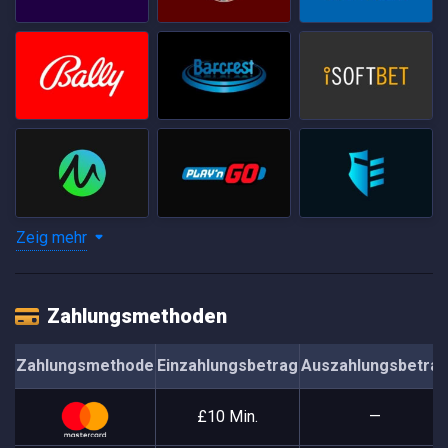
Zeig mehr
Zahlungsmethoden
Zahlungsmethode
Einzahlungsbetrag
Auszahlungsbetra
£10 Min.
—