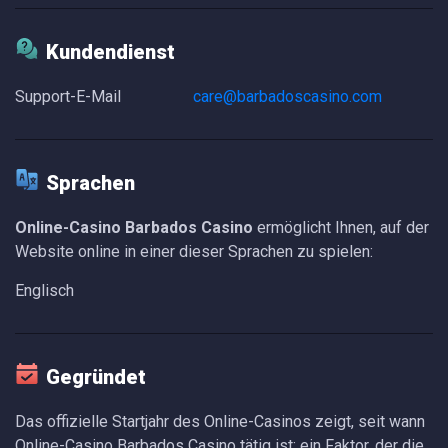
Kundendienst
Support-E-Mail
care@barbadoscasino.com
Sprachen
Online-Casino Barbados Casino
ermöglicht Ihnen, auf der
Website online in einer dieser Sprachen zu spielen:
Englisch
Gegründet
Das offizielle Startjahr des Online-Casinos zeigt, seit wann
Online-Casino Barbados Casino tätig ist; ein Faktor, der die