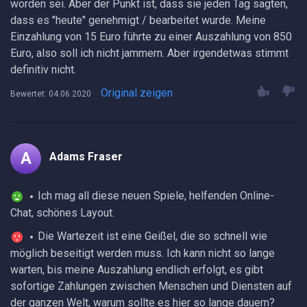
worden sei. Aber der Punkt ist, dass sie jeden Tag sagten,
dass es "heute" genehmigt / bearbeitet wurde. Meine
Einzahlung von 15 Euro führte zu einer Auszahlung von 850
Euro, also soll ich nicht jammern. Aber irgendetwas stimmt
definitiv nicht.
Original zeigen
Bewertet: 04.06.2020
A
Adams Fraser
Ich mag all diese neuen Spiele, helfenden Online-
Chat, schönes Layout.
Die Wartezeit ist eine Geißel, die so schnell wie
möglich beseitigt werden muss. Ich kann nicht so lange
warten, bis meine Auszahlung endlich erfolgt, es gibt
sofortige Zahlungen zwischen Menschen und Diensten auf
der ganzen Welt, warum sollte es hier so lange dauern?