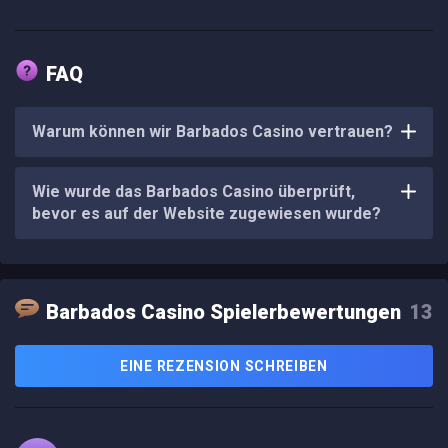
FAQ
Warum können wir Barbados Casino vertrauen?
Wie wurde das Barbados Casino überprüft,
bevor es auf der Website zugewiesen wurde?
Barbados Casino Spielerbewertungen
13
EINE REZENSION SCHREIBEN