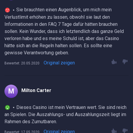
Sie brauchten einen Augenblick, um mich mein
Verlustlimit erhöhen zu lassen, obwohl sie laut den
Informationen in den FAQ 7 Tage dafür hätten brauchen
sollen. Kein Wunder, dass ich letztendlich das ganze Geld
verloren habe und es meine Schuld ist, aber das Casino
hätte sich an die Regeln halten sollen. Es sollte eine
gewisse Verantwortung geben.
Original zeigen
Bewertet: 20.05.2020
M
Milton Carter
Dieses Casino ist mein Vertrauen wert. Sie sind reich
an Spielen. Die Auszahlungs- und Auszahlungszeit liegt im
Rahmen des Zumutbaren.
Original zeigen
Bewertet: 17.05.2020