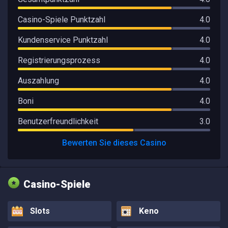
Casino-Spiele Punktzahl
4.0
Kundenservice Punktzahl
4.0
Registrierungsprozess
4.0
Auszahlung
4.0
Boni
4.0
Benutzerfreundlichkeit
3.0
Bewerten Sie dieses Casino
Casino-Spiele
Slots
Keno