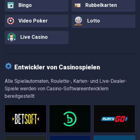
Bingo
Rubbelkarten
Video Poker
Lotto
Live Casino
Entwickler von Casinospielen
Alle Spielautomaten, Roulette-, Karten- und Live-Dealer-
Spiele werden von Casino-Softwareentwicklern
bereitgestellt: