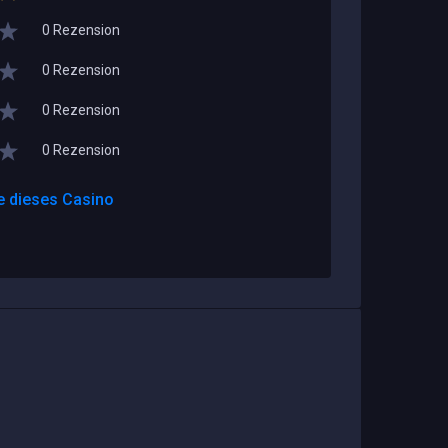
0 Rezension
0 Rezension
0 Rezension
0 Rezension
e dieses Casino