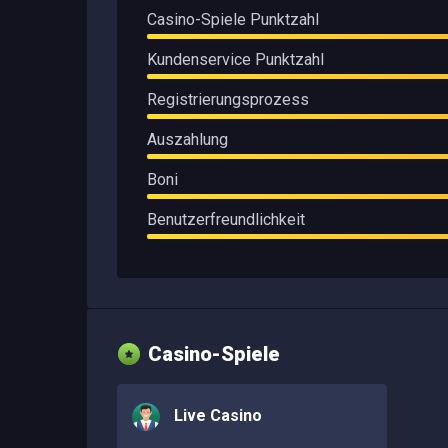
Casino-Spiele Punktzahl
Kundenservice Punktzahl
Registrierungsprozess
Auszahlung
Boni
Benutzerfreundlichkeit
Casino-Spiele
Live Casino