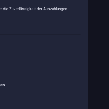
 der die Zuverlässigkeit der Auszahlungen
nen: