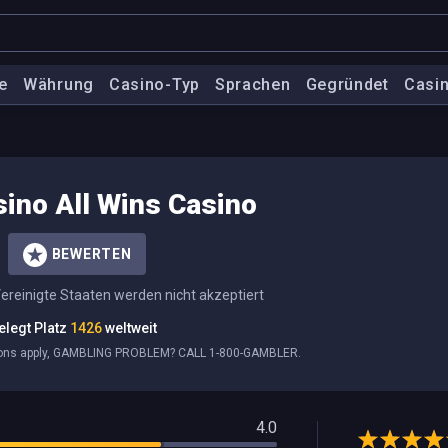
e
Währung
Casino-Typ
Sprachen
Gegründet
Casin
ino All Wins Casino
BEWERTEN
ereinigte Staaten werden nicht akzeptiert
elegt Platz
1426
weltweit
ions apply, GAMBLING PROBLEM? CALL 1-800-GAMBLER.
4.0