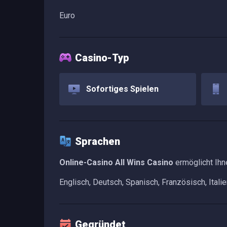
Euro
Casino-Typ
Sofortiges Spielen
Sprachen
Online-Casino All Wins Casino
ermöglicht Ihne
Englisch, Deutsch, Spanisch, Französisch, Itali
Gegründet